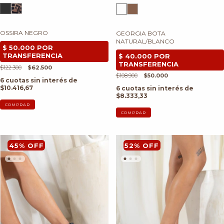
OSSIRA NEGRO
GEORGIA BOTA
NATURAL/BLANCO
$122.300
$62.500
$108.900
$50.000
6
cuotas sin interés de
$10.416,67
6
cuotas sin interés de
$8.333,33
COMPRAR
COMPRAR
45
%
OFF
52
%
OFF