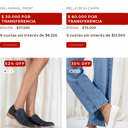
MILI ANIMAL PRINT
BELLA BOA CAPRI
$104.700
$37.500
$139.600
$75.000
6
cuotas sin interés de
$6.250
6
cuotas sin interés de
$12.500
COMPRAR
COMPRAR
52
%
OFF
35
%
OFF