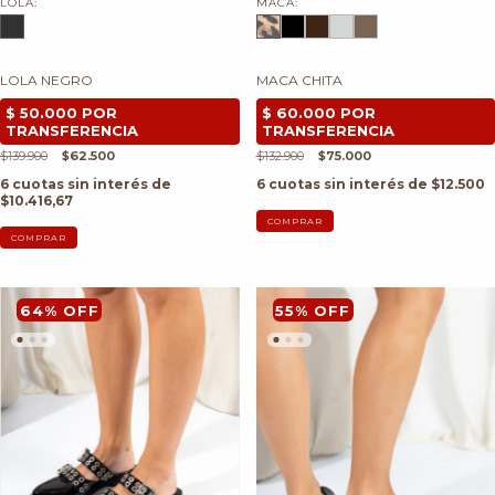
LOLA:
MACA:
LOLA NEGRO
MACA CHITA
$139.900
$62.500
$132.900
$75.000
6
cuotas sin interés de
6
cuotas sin interés de
$12.500
$10.416,67
COMPRAR
COMPRAR
64
%
OFF
55
%
OFF