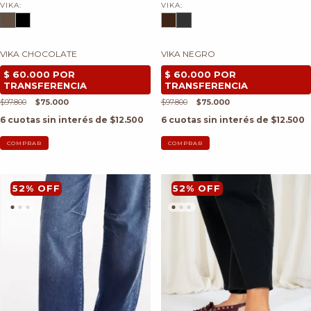
VIKA:
VIKA:
VIKA CHOCOLATE
VIKA NEGRO
$97.800
$75.000
$97.800
$75.000
6
cuotas sin interés de
$12.500
6
cuotas sin interés de
$12.500
COMPRAR
COMPRAR
52
%
OFF
52
%
OFF