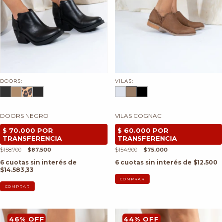
DOORS:
VILAS:
DOORS NEGRO
VILAS COGNAC
$158.700
$87.500
$154.900
$75.000
6
cuotas sin interés de
6
cuotas sin interés de
$12.500
$14.583,33
COMPRAR
COMPRAR
46
%
OFF
44
%
OFF