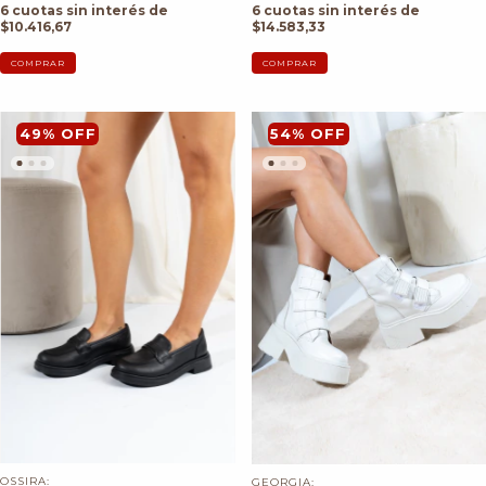
6
cuotas sin interés de
6
cuotas sin interés de
$10.416,67
$14.583,33
COMPRAR
COMPRAR
49
%
OFF
54
%
OFF
OSSIRA:
GEORGIA: