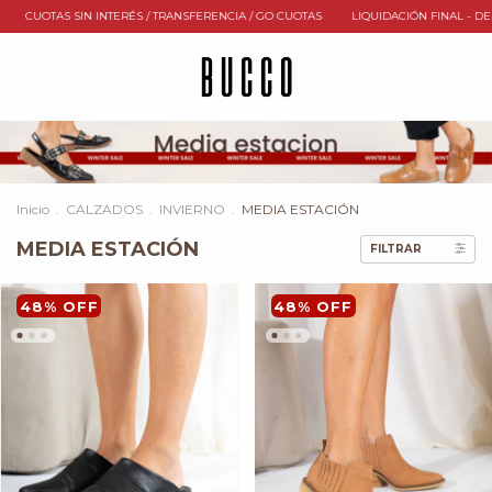
OTAS
LIQUIDACIÓN FINAL - DESDE $30.000 TRANSFERENCIA
CUOTAS SIN INTER
Inicio
.
CALZADOS
.
INVIERNO
.
MEDIA ESTACIÓN
MEDIA ESTACIÓN
FILTRAR
48
%
OFF
48
%
OFF