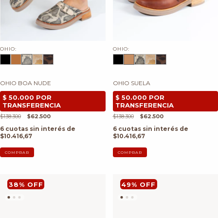
OHIO:
OHIO:
OHIO BOA NUDE
OHIO SUELA
$138.300
$62.500
$138.300
$62.500
6
cuotas sin interés de
6
cuotas sin interés de
$10.416,67
$10.416,67
COMPRAR
COMPRAR
38
%
OFF
49
%
OFF