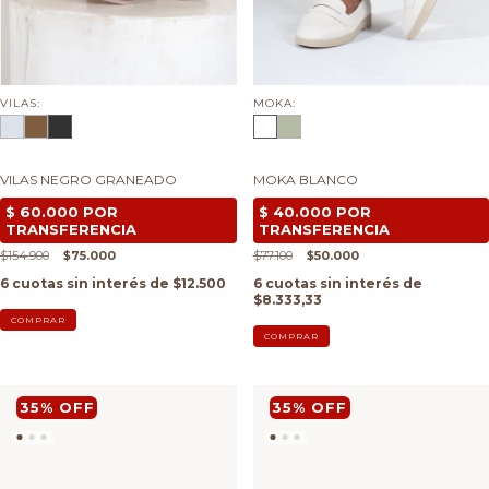
VILAS:
MOKA:
VILAS NEGRO GRANEADO
MOKA BLANCO
$154.900
$75.000
$77.100
$50.000
6
cuotas sin interés de
$12.500
6
cuotas sin interés de
$8.333,33
COMPRAR
COMPRAR
35
%
OFF
35
%
OFF