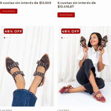
6
cuotas sin interés de
6
cuotas sin interés de
$12.500
$10.416,67
COMPRAR
COMPRAR
48
%
OFF
48
%
OFF
CHERRY:
CHERRY: