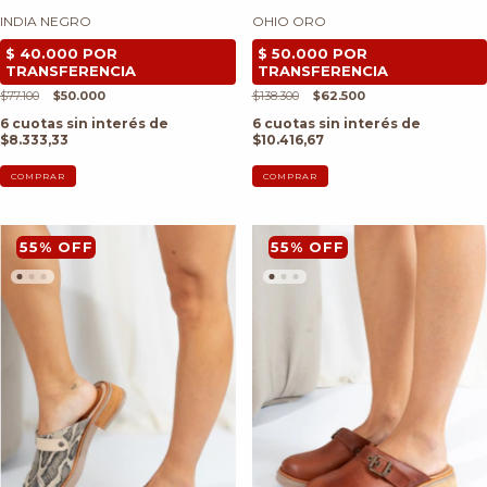
INDIA NEGRO
OHIO ORO
$77.100
$50.000
$138.300
$62.500
6
cuotas sin interés de
6
cuotas sin interés de
$8.333,33
$10.416,67
COMPRAR
COMPRAR
55
%
OFF
55
%
OFF