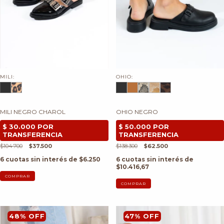
MILI:
OHIO:
MILI NEGRO CHAROL
OHIO NEGRO
$104.700
$37.500
$138.300
$62.500
6
cuotas sin interés de
$6.250
6
cuotas sin interés de
$10.416,67
COMPRAR
COMPRAR
48
%
OFF
47
%
OFF