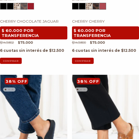
CHERRY CHOCOLATE JAGUAR
CHERRY CHERRY
$143.802
$75.000
$143.800
$75.000
6
cuotas sin interés de
$12.500
6
cuotas sin interés de
$12.500
COMPRAR
COMPRAR
38
%
OFF
38
%
OFF