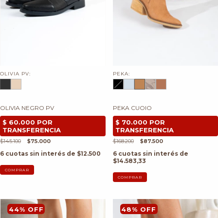
OLIVIA PV:
PEKA:
OLIVIA NEGRO PV
PEKA CUOIO
$145.100
$75.000
$168.200
$87.500
6
cuotas sin interés de
$12.500
6
cuotas sin interés de
$14.583,33
COMPRAR
COMPRAR
44
%
OFF
48
%
OFF