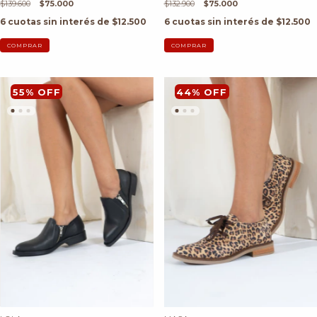
$139.600
$75.000
$132.900
$75.000
6
cuotas sin interés de
$12.500
6
cuotas sin interés de
$12.500
COMPRAR
COMPRAR
55
%
OFF
44
%
OFF