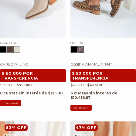
CARLOTA:
OSSIRA:
CARLOTA LINO
OSSIRA ANIMAL PRINT
$173.300
$75.000
$122.300
$62.500
6
cuotas sin interés de
$12.500
6
cuotas sin interés de
$10.416,67
COMPRAR
COMPRAR
63
%
OFF
47
%
OFF