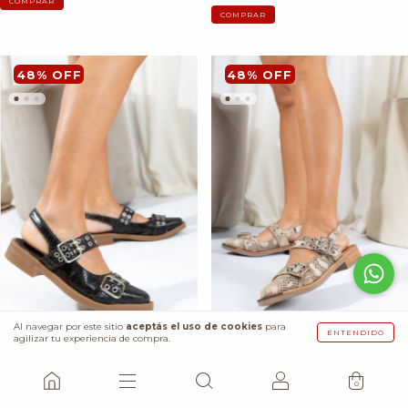
COMPRAR
COMPRAR
48
%
OFF
48
%
OFF
Al navegar por este sitio
aceptás el uso de cookies
para
ENTENDIDO
agilizar tu experiencia de compra.
CHERRY:
CHERRY:
0