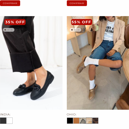
COMPRAR
COMPRAR
35
%
OFF
55
%
OFF
INDIA:
OHIO: