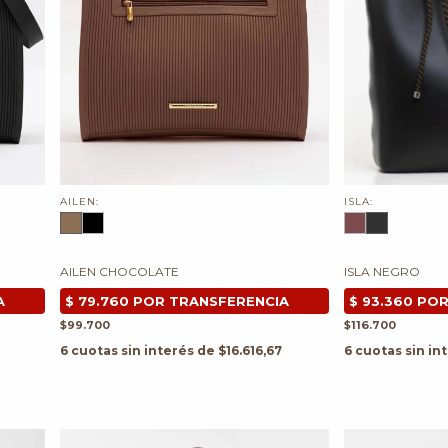
AILEN:
ISLA:
AILEN CHOCOLATE
ISLA NEGRO
$99.700
$116.700
6
cuotas sin interés de
$16.616,67
6
cuotas sin in