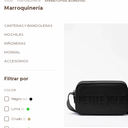
Inicio
.
Marroquinería
.
breadcrumbs.accesorios1
Marroquinería
CARTERAS Y BANDOLERAS
MOCHILAS
RIÑONERAS
MORRAL
ACCESORIOS
Filtrar por
COLOR
Negro
(56)
Lima
(2)
Crudo
(1)