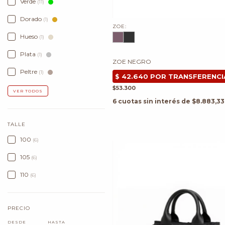
Verde
(11)
Dorado
(1)
ZOE:
Hueso
(1)
Plata
(1)
ZOE NEGRO
Peltre
(1)
$53.300
VER TODOS
6
cuotas sin interés de
$8.883,33
TALLE
100
(6)
105
(6)
110
(6)
PRECIO
DESDE
HASTA