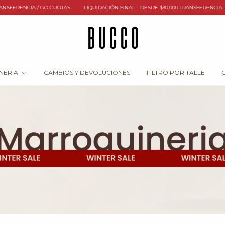
N FINAL - DESDE $30.000 TRANSFERENCIA
CUOTAS SIN INTERÉS / TRANSFERENCIA
NERIA
CAMBIOS Y DEVOLUCIONES
FILTRO POR TALLE
G