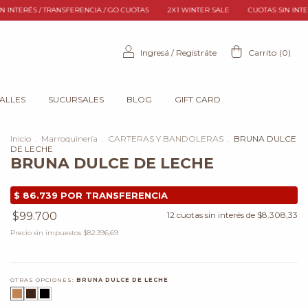
A / GO CUOTAS
2X1 WINTER SALE
CUOTAS SIN INTERÉS / TRANSFERENCIA / GO
Ingresá
/
Registráte
Carrito
(
0
)
TALLES
SUCURSALES
BLOG
GIFT CARD
Inicio
.
Marroquinería
.
CARTERAS Y BANDOLERAS
.
BRUNA DULCE
DE LECHE
BRUNA DULCE DE LECHE
$99.700
12
cuotas sin interés de
$8.308,33
Precio sin impuestos
$82.396,69
OTRAS OPCIONES:
BRUNA DULCE DE LECHE