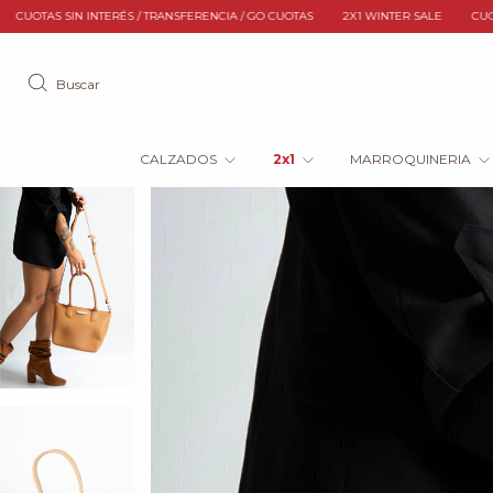
RANSFERENCIA / GO CUOTAS
2X1 WINTER SALE
CUOTAS SIN INTERÉS / TRANSFE
Buscar
CALZADOS
2x1
MARROQUINERIA