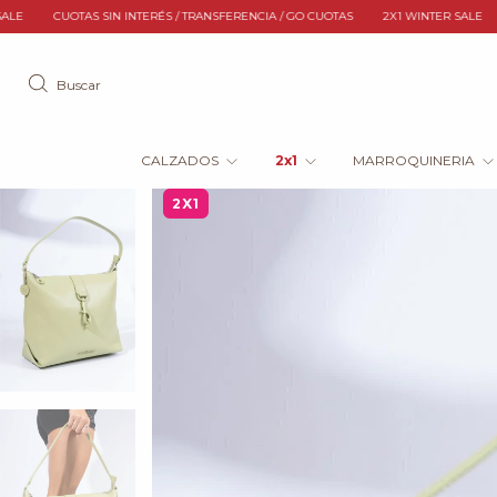
/ TRANSFERENCIA / GO CUOTAS
2X1 WINTER SALE
CUOTAS SIN INTERÉS / TRAN
Buscar
CALZADOS
2x1
MARROQUINERIA
2X1