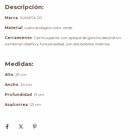
Descripción:
Marca
: JUANITA JO
Material
: cuero ecológico color verde
Cerramiento
: Cierre superior con aplique de gancho decorativo
combinan diseño y funcionalidad, con dos bolsillos internos
Medidas:
Alto
: 29 cm.
Ancho
: 34 cm.
Profundidad
: 13 cm.
Asa/correa
: 23 cm.