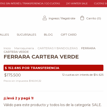
NCIA / GO CUOTAS
2X1 WINTER SALE
CUOTAS SIN INTERÉS / TRANSFERENCIA /
Ingresá
/
Registráte
Carrito
(
0
)
TALLES
SUCURSALES
BLOG
GIFT CARD
Inicio
.
Marroquinería
.
CARTERAS Y BANDOLERAS
.
FERRARA
CARTERA VERDE
FERRARA CARTERA VERDE
$175.500
12
cuotas sin interés de
$14.625
Precio sin impuestos
$145.041,32
¡Llevá 2 y pagá 1!
Válido para este producto y todos los de la categoría: SALE.