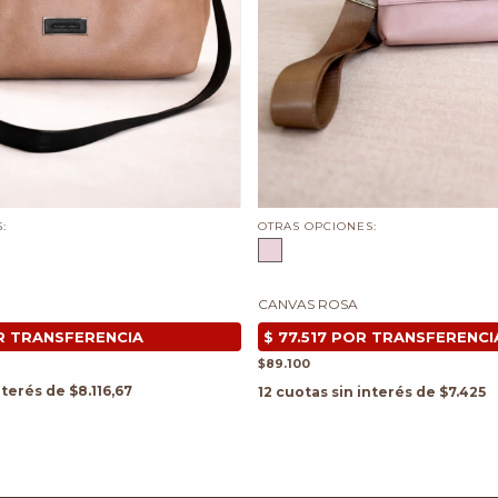
:
OTRAS OPCIONES:
CANVAS ROSA
$89.100
nterés de
$8.116,67
12
cuotas sin interés de
$7.425