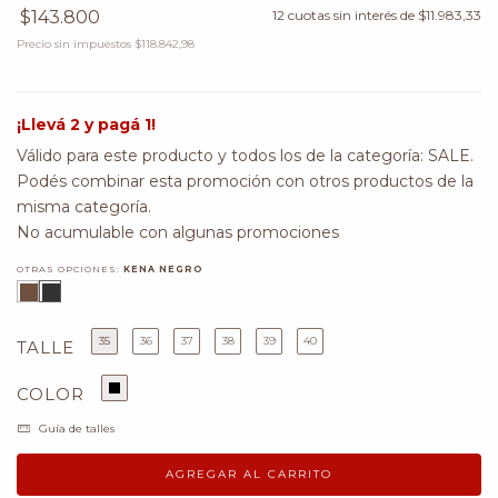
$143.800
12
cuotas sin interés de
$11.983,33
Precio sin impuestos
$118.842,98
¡Llevá 2 y pagá 1!
Válido para este producto y todos los de la categoría: SALE.
Podés combinar esta promoción con otros productos de la
misma categoría.
No acumulable con algunas promociones
OTRAS OPCIONES:
KENA NEGRO
35
36
37
38
39
40
TALLE
COLOR
Guía de talles