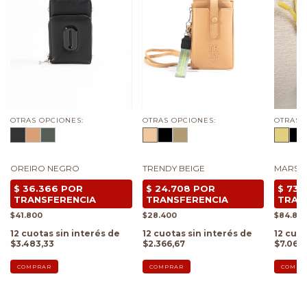
OTRAS OPCIONES:
OTRAS OPCIONES:
OTRAS 
OREIRO NEGRO
TRENDY BEIGE
MARSEL
$41.800
$28.400
$84.80
12
cuotas sin interés de
12
cuotas sin interés de
12
cuot
$3.483,33
$2.366,67
$7.066
COMPRAR
COMPRAR
COMPR