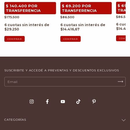
$86.500
$175.500
$86.500
6
cuota
6
cuotas sin interés de
6
cuotas sin interés de
$14.416
$29.250
$14.416,67
COMPR
COMPRAR
COMPRAR
SUSCRIBITE Y ACCEDÉ A PREVENTAS Y DESCUENTOS EXCLUSIVOS
CATEGORÍAS