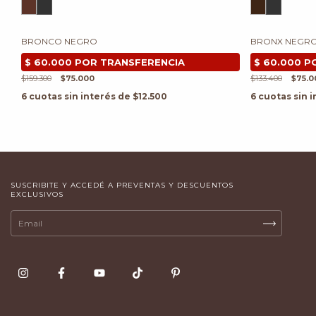
BRONCO NEGRO
BRONX NEGR
$159.300
$75.000
$133.400
$75.0
6
cuotas sin interés de
$12.500
6
cuotas sin 
SUSCRIBITE Y ACCEDÉ A PREVENTAS Y DESCUENTOS
EXCLUSIVOS