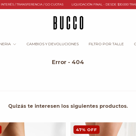
SFERENCIA / GO CUOTAS
LIQUIDACIÓN FINAL - DESDE $30.000 TRANSFERENCIA
NERIA
CAMBIOS Y DEVOLUCIONES
FILTRO POR TALLE
G
Error - 404
Quizás te interesen los siguientes productos.
47
%
OFF