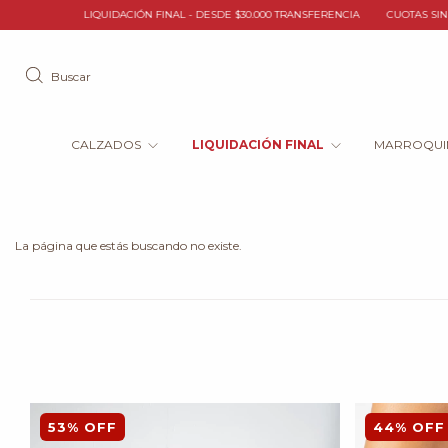
LIQUIDACIÓN FINAL - DESDE $30.000 TRANSFERENCIA
CUOTAS SIN INTERÉS / TRAN
Buscar
CALZADOS
LIQUIDACIÓN FINAL
MARROQUI
La página que estás buscando no existe.
53
%
OFF
44
%
OFF