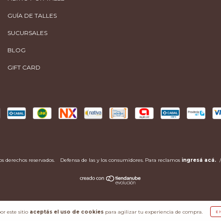
GUÍA DE TALLES
SUCURSALES
BLOG
GIFT CARD
os derechos reservados.
Defensa de las y los consumidores. Para reclamos
ingresá acá.
/
or este sitio
aceptás el uso de cookies
para agilizar tu experiencia de compra.
E