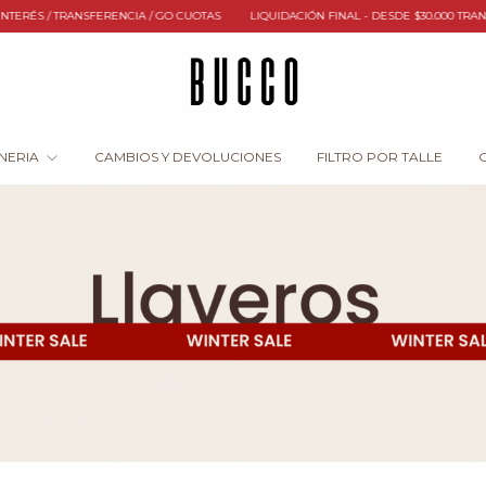
ANSFERENCIA / GO CUOTAS
LIQUIDACIÓN FINAL - DESDE $30.000 TRANSFERENCIA
NERIA
CAMBIOS Y DEVOLUCIONES
FILTRO POR TALLE
G