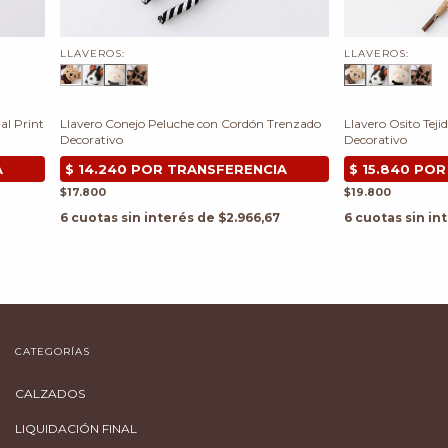
LLAVEROS:
LLAVEROS:
l Print
Llavero Conejo Peluche con Cordón Trenzado
Llavero Osito Tej
Decorativo
Decorativo
$17.800
$19.800
6
cuotas sin interés de
$2.966,67
6
cuotas sin in
CATEGORÍAS
CALZADOS
LIQUIDACIÓN FINAL