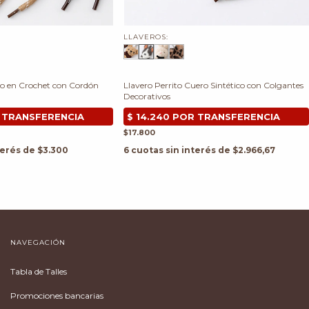
LLAVEROS:
ido en Crochet con Cordón
Llavero Perrito Cuero Sintético con Colgantes
Decorativos
$17.800
terés de
$3.300
6
cuotas sin interés de
$2.966,67
NAVEGACIÓN
Tabla de Talles
Promociones bancarias