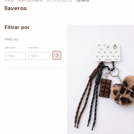
Inicio
.
Marroquinería
.
ACCESORIOS
.
llaveros
llaveros
Filtrar por
PRECIO
DESDE
HASTA