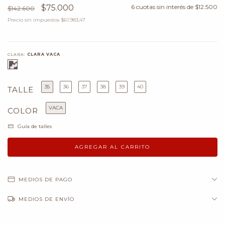
$75.000
6
cuotas sin interés de
$12.500
$142.600
Precio sin impuestos
$61.983,47
CLARA:
CLARA VACA
35
36
37
38
39
40
TALLE
VACA
COLOR
Guía de talles
MEDIOS DE PAGO
MEDIOS DE ENVÍO