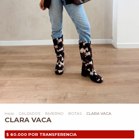
Inicio
.
CALZADOS
.
INVIERNO
.
BOTAS
.
CLARA VACA
CLARA VACA