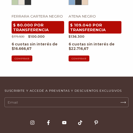
ATENA NEGRO
FERRARA CARTERA NEGRO
$136.300
$175.500
$100.000
6
cuotas sin interés de
6
cuotas sin interés de
$22.716,67
$16.666,67
COMPRAR
COMPRAR
SUSCRIBITE Y ACCEDÉ A PREVENTAS Y DESCUENTOS EXCLUSIVOS