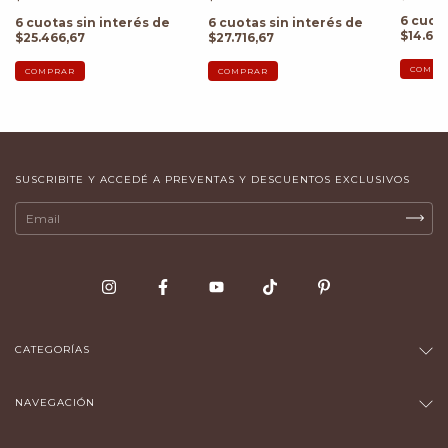
6
cuota
6
cuotas sin interés de
6
cuotas sin interés de
$14.616
$25.466,67
$27.716,67
COMPR
COMPRAR
COMPRAR
SUSCRIBITE Y ACCEDÉ A PREVENTAS Y DESCUENTOS EXCLUSIVOS
CATEGORÍAS
NAVEGACIÓN