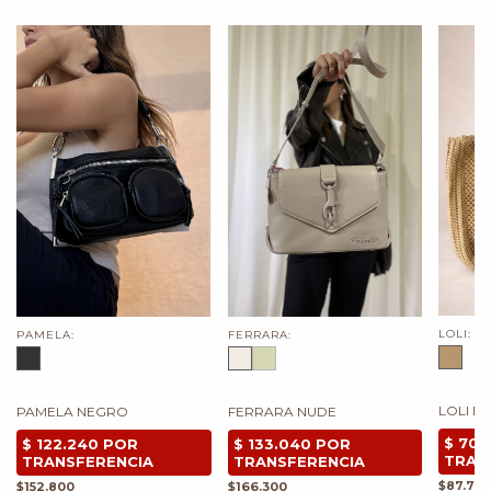
LOLI:
PAMELA:
FERRARA:
LOLI B
PAMELA NEGRO
FERRARA NUDE
$87.70
$152.800
$166.300