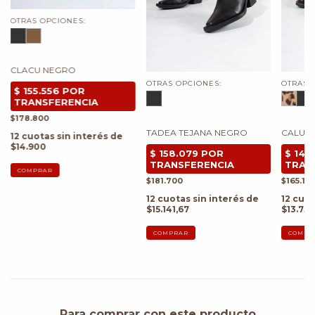
OTRAS OPCIONES:
CLACU NEGRO
OTRAS OPCIONES:
OTRAS 
$178.800
TADEA TEJANA NEGRO
CALU 
12
cuotas sin interés de
$14.900
COMPRAR
$181.700
$165.10
12
cuotas sin interés de
12
cuot
$15.141,67
$13.758
COMPRAR
COMPR
Para comprar con este producto