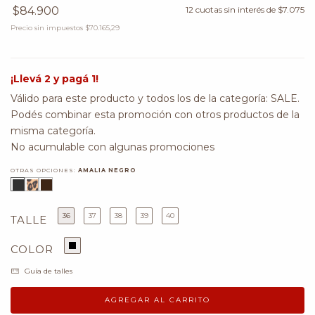
$84.900
12
cuotas sin interés de
$7.075
Precio sin impuestos
$70.165,29
¡Llevá 2 y pagá 1!
Válido para este producto y todos los de la categoría: SALE.
Podés combinar esta promoción con otros productos de la
misma categoría.
No acumulable con algunas promociones
OTRAS OPCIONES:
AMALIA NEGRO
36
37
38
39
40
TALLE
COLOR
Guía de talles