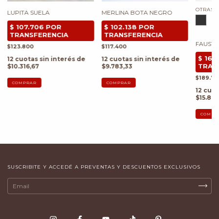
OTRAS 
LUPITA SUELA
MERLINA BOTA NEGRO
FAUST
$123.800
$117.400
12
cuotas sin interés de
12
cuotas sin interés de
$10.316,67
$9.783,33
$189.70
COMPRAR
COMPRAR
12
cuot
$15.80
COMPR
SUSCRIBITE Y ACCEDÉ A PREVENTAS Y DESCUENTOS EXCLUSIVOS