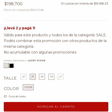
$198.700
12
cuotas sin interés de
$16.558,33
Precio sin impuestos
$164.214,88
¡Llevá 2 y pagá 1!
Válido para este producto y todos los de la categoría: SALE.
Podés combinar esta promoción con otros productos de la
misma categoría.
No acumulable con algunas promociones
OTRAS OPCIONES:
LACEY VISON
36
37
38
39
40
TALLE
VISON
COLOR
Guía de talles