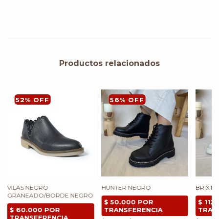
Productos relacionados
52
%
OFF
56
%
OFF
VILAS NEGRO
HUNTER NEGRO
BRIXTO
GRANEADO/BORDE NEGRO