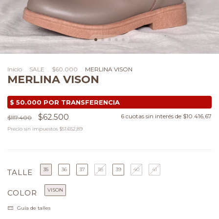
Inicio
.
SALE
.
$60.000
.
MERLINA VISON
MERLINA VISON
$62.500
6
cuotas sin interés de
$10.416,67
$117.400
Precio sin impuestos
$51.652,89
35
36
37
38
39
40
41
TALLE
VISON
COLOR
Guía de talles